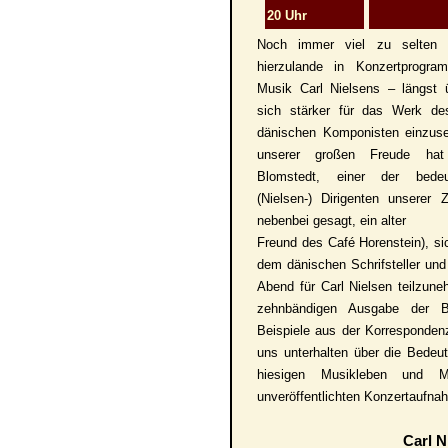
20 Uhr
Noch immer viel zu selten e
hierzulande in Konzertprogra
Musik Carl Nielsens – längst üb
sich stärker für das Werk de
dänischen Komponisten einzus
unserer großen Freude hat
Blomstedt, einer der bedeu
(Nielsen-) Dirigenten unserer Z
nebenbei gesagt, ein
al
ter
Freund
des Café Horenstein),
si
dem
dänischen
Schrifsteller und
Abend
für
Carl Nielsen teilzun
zehnbändigen Ausgabe der Bri
Beispiele aus der Korresponden
uns unterhalten über die Bedeu
hiesigen Musikleben und M
unveröffentlichten Konzertaufna
Carl 