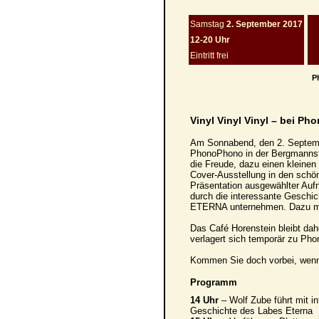
Samstag
2. September 2017
12-20 Uhr
Eintritt frei
P
Vinyl Vinyl Vinyl – bei P
Am Sonnabend, den 2. Septembe
PhonoPhono in der Bergmannstr
die Freude, dazu einen kleinen
Cover-Ausstellung in den sch
Präsentation ausgewählter Aufn
durch die interessante Geschic
ETERNA unternehmen. Dazu möc
Das Café Horenstein bleibt da
verlagert sich temporär zu Ph
Kommen Sie doch vorbei, wen
Programm
14 Uhr
– Wolf Zube führt mit i
Geschichte des Labes Eterna