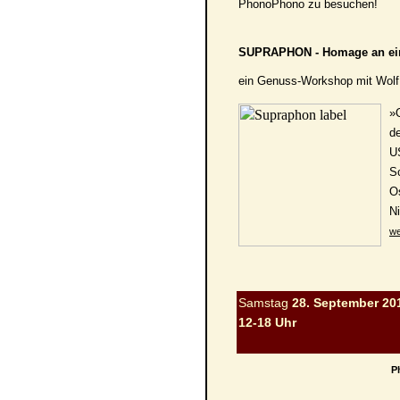
PhonoPhono zu besuchen!
SUPRAPHON - Homage an ein 
ein Genuss-Workshop mit Wolf
»
d
US
Sc
Os
Ni
we
Samstag
28. September 20
12-18 Uhr
P