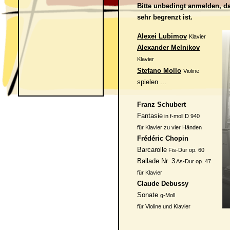
Bitte unbedingt anmelden, d
sehr begrenzt ist.
Alexei Lubimov
Klavier
Alexander Melnikov
Klavier
Stefano Mollo
Violine
spielen ...
Franz Schubert
Fantasie
in f-moll D 940
für Klavier zu vier Händen
Frédéric Chopin
Barcarolle
Fis-Dur op. 60
Ballade Nr. 3
As-Dur op. 47
für Klavier
Claude Debussy
Sonate
g-Moll
für Violine und Klavier