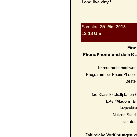
Long live vinyl!
Samstag
25. Mai 2013
12-18 Uhr
Eine
PhonoPhono und dem Klas
Immer mehr hochwertig
Programm bei PhonoPhono. A
Beste 
Das Klassikschallplatten-
LPs "Made in E
legendär
Nutzen Sie d
um den 
Zahlreiche Vorführungen vo