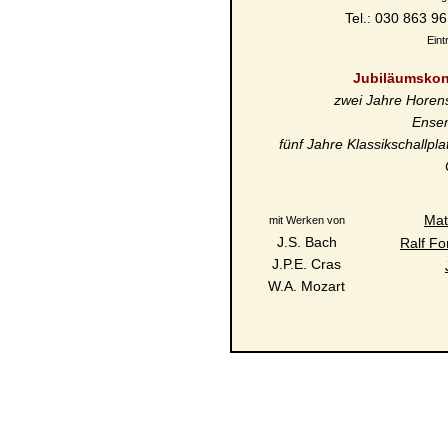
Tel.: 030 863 9
Eintr
Jubiläumskon
zwei Jahre Horen
Ense
fünf Jahre Klassikschallpla
Mat
mit Werken von
J.S. Bach
Ralf Fo
J.P.E. Cras
W.A. Mozart